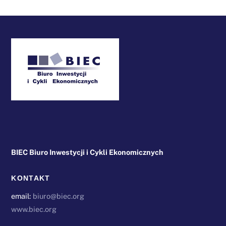
Back
To
Top
BIEC Biuro Inwestycji i Cykli Ekonomicznych
KONTAKT
email:
biuro@biec.org
www.biec.org