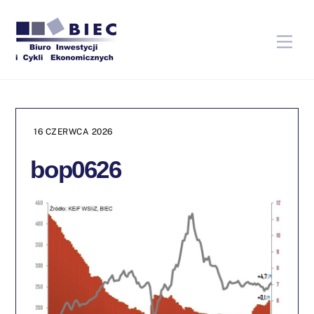
Skip
to
Men
content
16 CZERWCA 2026
bop0626